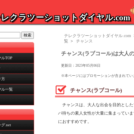
レクラツーショットダイヤル.com
テレクラツーショットダイヤル.com
覧
>
チャンス
チャンス(ラブコール)は大人
ルTOP
更新日：
2023年05月06日
？
※本ページにはプロモーションが含まれてい
り方
ヤル一覧
チャンス(ラブコール)
チャンスは、大人な出会を目的とした
パ待ちの素人女性が大量に集まっていま
におすすめです。
.net