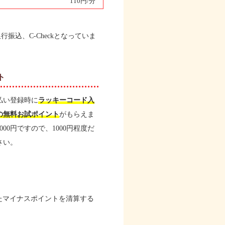
110円/分
振込、C-Checkとなっていま
ト
払い登録時に
ラッキーコード入
当の無料お試ポイント
がもらえま
00円ですので、1000円程度だ
さい。
たマイナスポイントを清算する